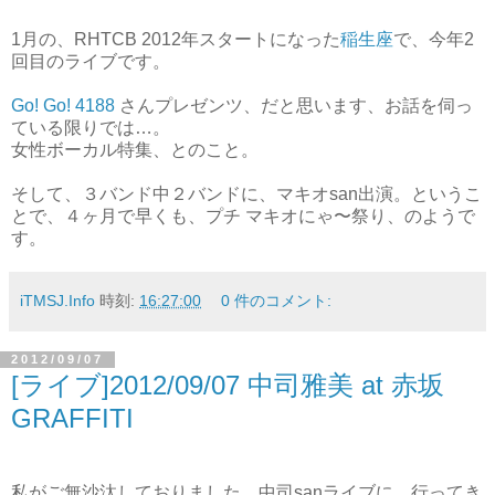
1月の、RHTCB 2012年スタートになった
稲生座
で、今年2
回目のライブです。
Go! Go! 4188
さんプレゼンツ、だと思います、お話を伺っ
ている限りでは…。
女性ボーカル特集、とのこと。
そして、３バンド中２バンドに、マキオsan出演。というこ
とで、４ヶ月で早くも、プチ マキオにゃ〜祭り、のようで
す。
iTMSJ.Info
時刻:
16:27:00
0 件のコメント:
2012/09/07
[ライブ]2012/09/07 中司雅美 at 赤坂
GRAFFITI
私がご無沙汰しておりました、中司sanライブに、行ってき