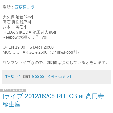
場所；
西荻窪テラ
大久保 治信[Key]
高石 真樹雄[Ba]
八木 一美[Dr]
iKEDA☆iKEDA(池田邦人)[Gt]
Reebow(木瀬りえ子)[Vo]
OPEN 19:00 START 20:00
MUSIC CHARGE￥2500（Drink&Food別）
ワンマンライブなので、2時間は演奏していると思います。
iTMSJ.Info
時刻:
9:00:00
0 件のコメント:
2012/09/08
[ライブ]2012/09/08 RHTCB at 高円寺
稲生座