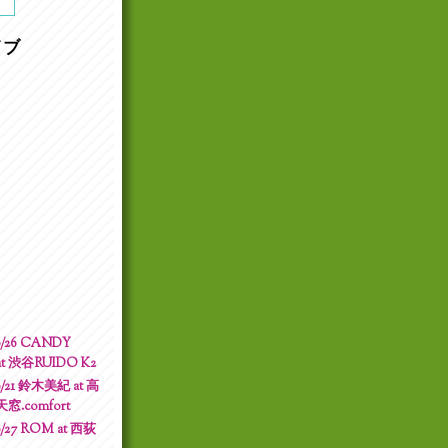
イブ
0/26 CANDY
t 渋谷RUIDO K2
0/21 鈴木美紀 at 高
.comfort
0/27 ROM at 西荻