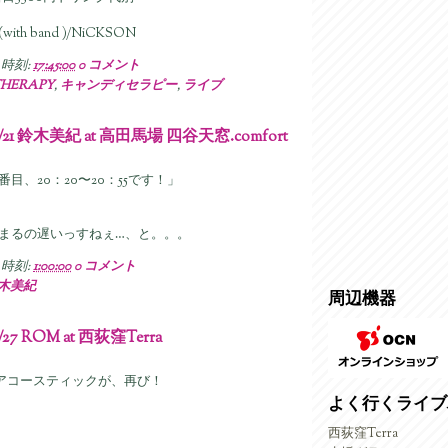
h band )/NiCKSON
時刻:
17:45:00
0 コメント
THERAPY
,
キャンディセラピー
,
ライブ
0/21 鈴木美紀 at 高田馬場 四谷天窓.comfort
目、20：20〜20：55です！」
まるの遅いっすねぇ…、と。。。
時刻:
1:00:00
0 コメント
木美紀
周辺機器
/27 ROM at 西荻窪Terra
レアコースティックが、再び！
よく行くライブ
西荻窪Terra