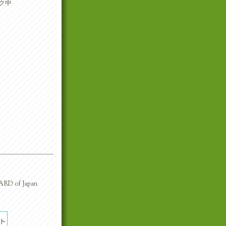
ク中
RD of Japan