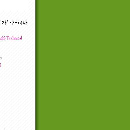
ﾝﾄﾞ･ｱｰﾃｨｽﾄ
h) Technical
々
)