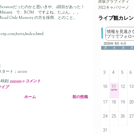
赤坂グラフィティ
 Time Sessionだったのかと思いきや、2回目があった！
川口キャバリーノ
ubo, Minami で、ROM ですよね、たぶん。。。
ライブ観カレン
ad Only Memory の方を採用、とのこと。
orp.com/terra/index.html
円
スタート；20:00
時刻:
1:00:00
0 コメント
ライブ
ホーム
前の投稿