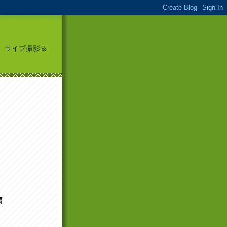
頭に、ライブ撮影＆
信