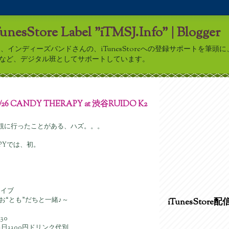
TunesStore Label "iTMSJ.Info" | Blogger
nfo”は、インディーズバンドさんの、iTunesStoreへの登録サポートを筆
アップなど、デジタル班としてサポートしています。
0/26 CANDY THERAPY at 渋谷RUIDO K2
2、観に行ったことがある、ハズ。。。
APYでは、初。
ライブ
お“とも”だちと一緒♪～
iTunesStore配
30
当日3300円ドリンク代別