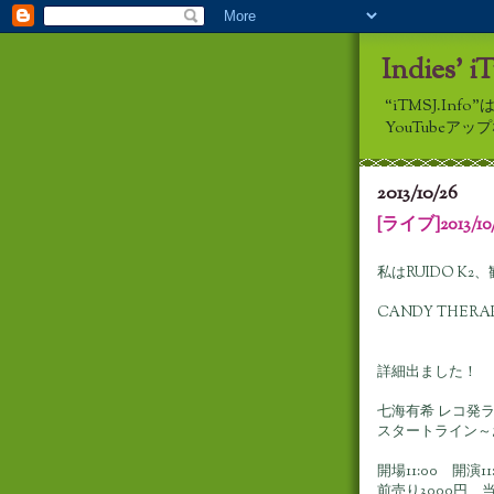
Indies' i
“iTMSJ.I
YouTube
2013/10/26
[ライブ]2013/1
私はRUIDO K
CANDY THER
詳細出ました！
七海有希 レコ発
スタートライン～
開場11:00 開演11:
前売り3000円 