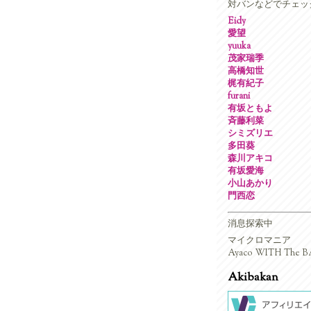
対バンなどでチェッ
Eidy
愛望
yuuka
茂家瑞季
高橋知世
梶有紀子
furani
有坂ともよ
斉藤利菜
シミズリエ
多田葵
森川アキコ
有坂愛海
小山あかり
門西恋
消息探索中
マイクロマニア
Ayaco WITH The BA
Akibakan