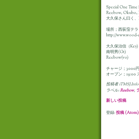
Special One
Reebow, Ok
大久保さん曰く、Re
場所；西荻窪テラ
http://www.wood-c
大久保治信（Key)
南明男(Gt)
Reebow(vo)
チャージ；3000
オープン；19:00 
投稿者
iTMSJ.Info
ラベル:
Reebow
,
新しい投稿
登録:
投稿 (Atom)