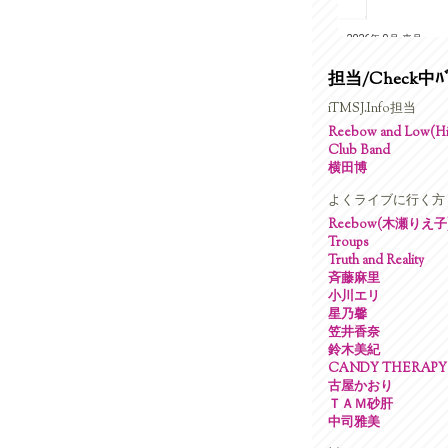
担当/Check中ﾊﾞ
iTMSJ.Info担当
Reebow and Low(Hig
Club Band
横田博
よくライブに行く方
Reebow(木瀬りえ子
Troups
Truth and Reality
斉藤麻里
小川エリ
星乃馨
笠井香奈
鈴木美紀
CANDY THERAPY
古屋かおり
ＴＡＭ砂肝
中司雅美