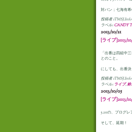
対バン；七海有希(wit
投稿者
iTMSJ.Info
ラベル:
CANDY 
2013/10/21
[ライブ]2013/1
「出番は四組中三番
とのこと。
にしても、出番決
投稿者
iTMSJ.Info
ラベル:
ライブ
,
鈴
2013/10/05
[ライブ]2013/10
5.20の、プログ
そして、延期！