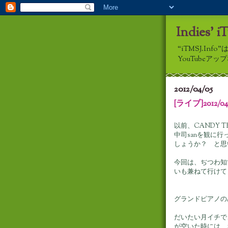
Indies' i
“iTMSJ.I
YouTube
2012/04/05
[ライブ]2012/
以前、CANDY 
中司sanを観に
しょうか？ と思
今回は、ぢつわ知
いも兼ねて行けて
グランドピアノの
だいたい月イチで
が空いた時には、