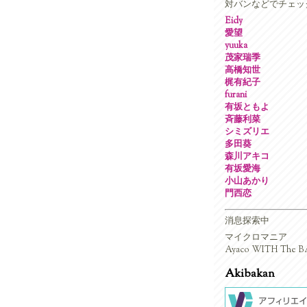
対バンなどでチェッ
Eidy
愛望
yuuka
茂家瑞季
高橋知世
梶有紀子
furani
有坂ともよ
斉藤利菜
シミズリエ
多田葵
森川アキコ
有坂愛海
小山あかり
門西恋
消息探索中
マイクロマニア
Ayaco WITH The BA
Akibakan