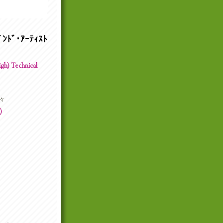
ﾝﾄﾞ･ｱｰﾃｨｽﾄ
h) Technical
々
)