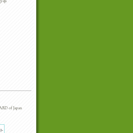
ク中
RD of Japan