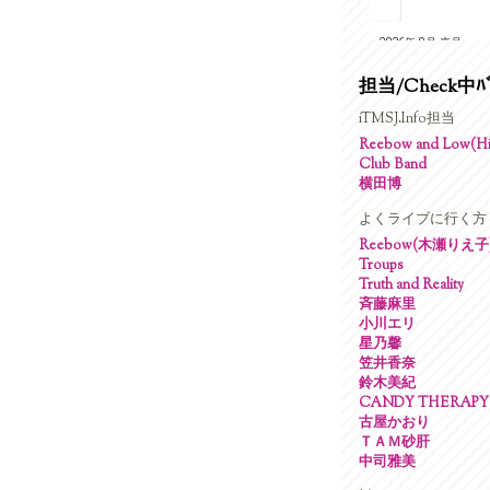
担当/Check中ﾊﾞ
iTMSJ.Info担当
Reebow and Low(Hig
Club Band
横田博
よくライブに行く方
Reebow(木瀬りえ子
Troups
Truth and Reality
斉藤麻里
小川エリ
星乃馨
笠井香奈
鈴木美紀
CANDY THERAPY
古屋かおり
ＴＡＭ砂肝
中司雅美