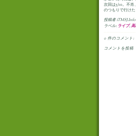
次回は5/10。
のつもりで行けた
投稿者
iTMSJ.Info
ラベル:
ライブ
,
高
0 件のコメント:
コメントを投稿