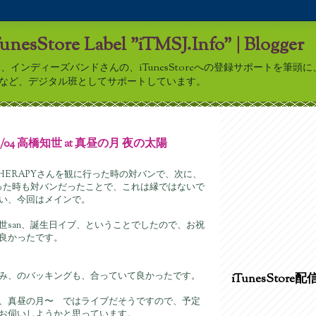
TunesStore Label "iTMSJ.Info" | Blogger
nfo”は、インディーズバンドさんの、iTunesStoreへの登録サポートを筆
アップなど、デジタル班としてサポートしています。
04/04 高橋知世 at 真昼の月 夜の太陽
THERAPYさんを観に行った時の対バンで、次に、
行った時も対バンだったことで、これは縁ではないで
い、今回はメインで。
世san、誕生日イブ、ということでしたので、お祝
良かったです。
み、のバッキングも、合っていて良かったです。
iTunesStore配
、真昼の月〜 ではライブだそうですので、予定
お伺いしようかと思っています。