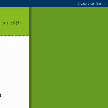
頭に、ライブ撮影＆
信