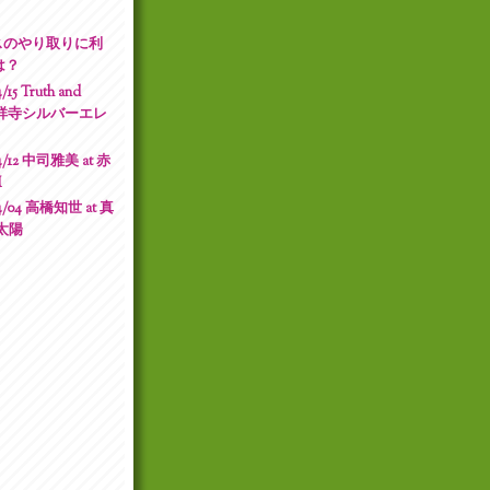
スのやり取りに利
は？
15 Truth and
at 吉祥寺シルバーエレ
4/12 中司雅美 at 赤
I
4/04 高橋知世 at 真
太陽