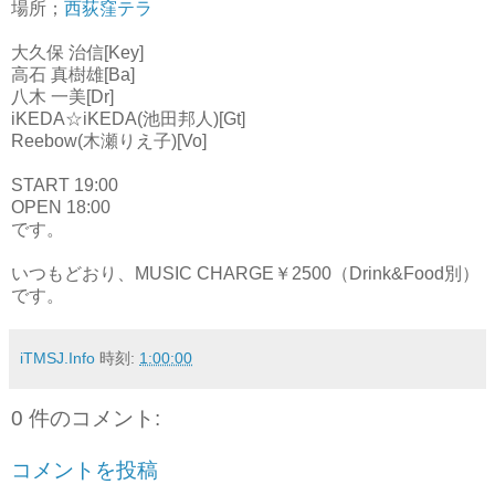
場所；
西荻窪テラ
大久保 治信[Key]
高石 真樹雄[Ba]
八木 一美[Dr]
iKEDA☆iKEDA(池田邦人)[Gt]
Reebow(木瀬りえ子)[Vo]
START 19:00
OPEN 18:00
です。
いつもどおり、MUSIC CHARGE￥2500（Drink&Food別）
です。
iTMSJ.Info
時刻:
1:00:00
0 件のコメント:
コメントを投稿