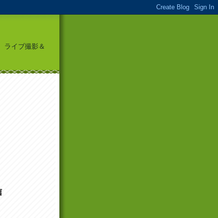
頭に、ライブ撮影＆
信