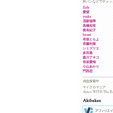
対バンなどでチェッ
Eidy
愛望
yuuka
茂家瑞季
高橋知世
梶有紀子
furani
有坂ともよ
斉藤利菜
シミズリエ
多田葵
森川アキコ
有坂愛海
小山あかり
門西恋
消息探索中
マイクロマニア
Ayaco WITH The BA
Akibakan