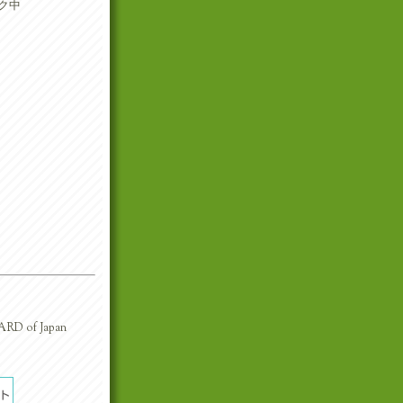
ク中
RD of Japan