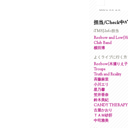
担当/Check中ﾊﾞ
iTMSJ.Info担当
Reebow and Low(Hig
Club Band
横田博
よくライブに行く方
Reebow(木瀬りえ子
Troups
Truth and Reality
斉藤麻里
小川エリ
星乃馨
笠井香奈
鈴木美紀
CANDY THERAPY
古屋かおり
ＴＡＭ砂肝
中司雅美