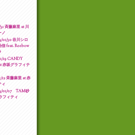
1/31 斉藤麻里 at 川
ーノ
/01/30 谷川シロ
feat. Reebow
ラ
01/19 CANDY
 at 赤坂グラフィテ
1/12 斉藤麻里 at 赤
ティ
/01/07 TAM砂
グラフィティ