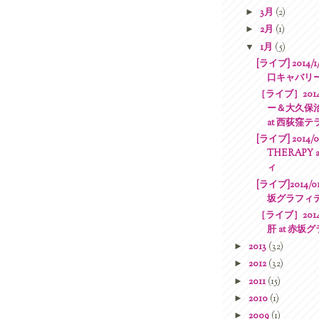
►
3月
(2)
►
2月
(1)
▼
1月
(5)
[ライブ] 2014/
口キャバリ
［ライブ］2014
ー＆大久保治信 
at 西荻窪テ
[ライブ] 2014/
THERAPY
ィ
[ライブ]2014/0
坂グラフィ
［ライブ］2014
肝 at 赤坂
►
2013
(32)
►
2012
(32)
►
2011
(15)
►
2010
(1)
►
2009
(1)