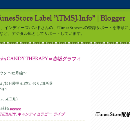
TunesStore Label "iTMSJ.Info" | Blogger
nfo”は、インディーズバンドさんの、iTunesStoreへの登録サポートを筆
アップなど、デジタル班としてサポートしています。
01/19 CANDY THERAPY at 赤坂グラフィ
ウタ 〜睦月編〜
え/如月愛里/山本かおり/城所葵
8:30
300(1D別)
時刻:
1:00:00
iTunesStore配
THERAPY
,
キャンディセラピー
,
ライブ