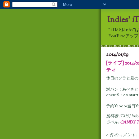
Indies' i
“iTMSJ.I
YouTube
2014/01/19
[ライブ] 2014/
ティ
休日のソラと君の
対バン；あべさと
open18：00 start1
予約¥2000/当日¥2
投稿者
iTMSJ.Info
ラベル:
CANDY 
0 件のコメント: