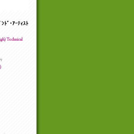
ﾝﾄﾞ･ｱｰﾃｨｽﾄ
h) Technical
々
)