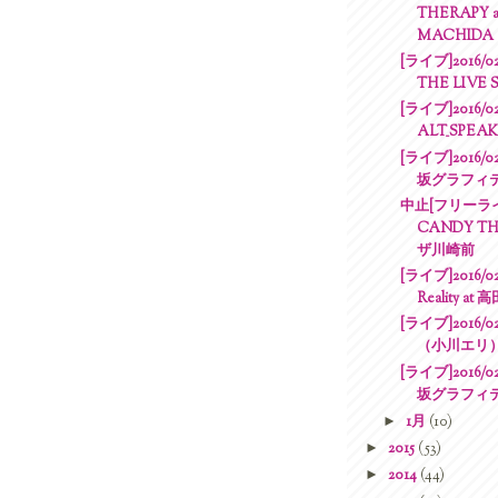
THERAPY 
MACHIDA
[ライブ]2016/0
THE LIVE 
[ライブ]2016/0
ALT_SPEA
[ライブ]2016/0
坂グラフィ
中止[フリーライブ]
CANDY TH
ザ川崎前
[ライブ]2016/02/
Reality 
[ライブ]2016/
（小川エリ）
[ライブ]2016/0
坂グラフィ
►
1月
(10)
►
2015
(53)
►
2014
(44)