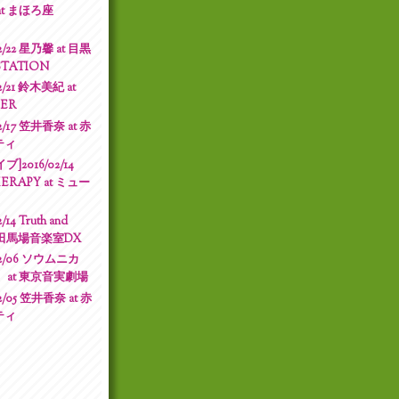
at まほろ座
2/22 星乃馨 at 目黒
STATION
2/21 鈴木美紀 at
KER
2/17 笠井香奈 at 赤
ティ
2016/02/14
ERAPY at ミュー
14 Truth and
at 高田馬場音楽室DX
02/06 ソウムニカ
 at 東京音実劇場
2/05 笠井香奈 at 赤
ティ