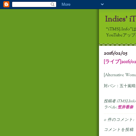
Indies' i
“iTMSJ.I
YouTube
2016/02/05
[ライブ]2016/
[Alternative Wom
対バン：五十嵐晴
投稿者
iTMSJ.Info
ラベル:
笠井香奈
0 件のコメント:
コメントを投稿