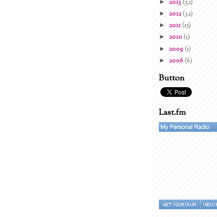
►
2013
(32)
►
2012
(32)
►
2011
(15)
►
2010
(1)
►
2009
(1)
►
2006
(6)
Button
Last.fm