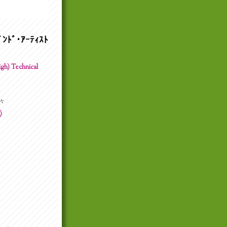
ﾝﾄﾞ･ｱｰﾃｨｽﾄ
h) Technical
々
)