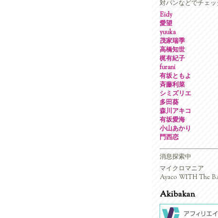
対バンなどでチェッ
Eidy
愛望
yuuka
茂家瑞季
高橋知世
梶有紀子
furani
有坂ともよ
斉藤利菜
シミズリエ
多田葵
森川アキコ
有坂愛海
小山あかり
門西恋
消息探索中
マイクロマニア
Ayaco WITH The BA
Akibakan