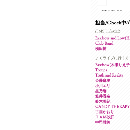
担当/Check中ﾊﾞ
iTMSJ.Info担当
Reebow and Low(Hig
Club Band
横田博
よくライブに行く方
Reebow(木瀬りえ子
Troups
Truth and Reality
斉藤麻里
小川エリ
星乃馨
笠井香奈
鈴木美紀
CANDY THERAPY
古屋かおり
ＴＡＭ砂肝
中司雅美