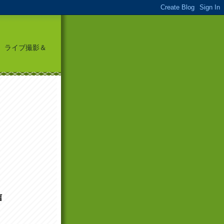
頭に、ライブ撮影＆
信