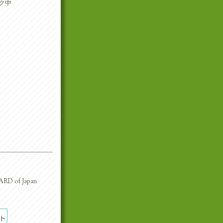
ク中
RD of Japan