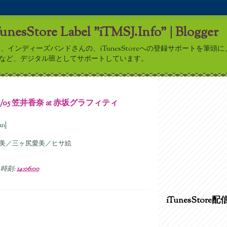
TunesStore Label "iTMSJ.Info" | Blogger
nfo”は、インディーズバンドさんの、iTunesStoreへの登録サポートを筆
アップなど、デジタル班としてサポートしています。
02/05 笠井香奈 at 赤坂グラフィティ
an]
美／三ヶ尻愛美／ヒサ絵
時刻:
14:06:00
iTunesStore配